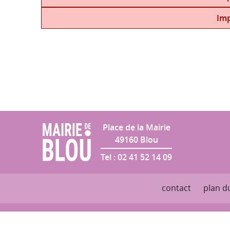
Salle des Fêtes
Imp
Place de la Mairie
49160
Blou
Tel :
02 41 52 14 09
contact
plan du