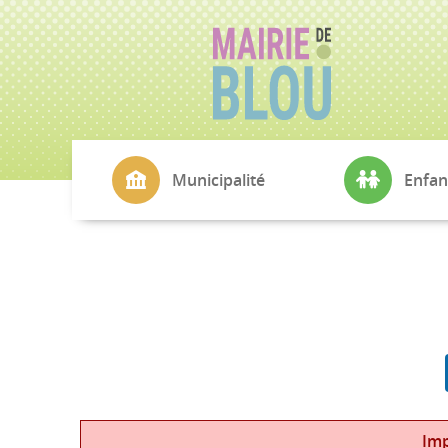
Municipalité
Enfan
La Mairie
CMJ
Conseil Municipal
École Simone V
Commissions
Cantine
Echo de Blou
Transports sco
L'Agence Postale
Petite Enfance
Cimetière
Imp