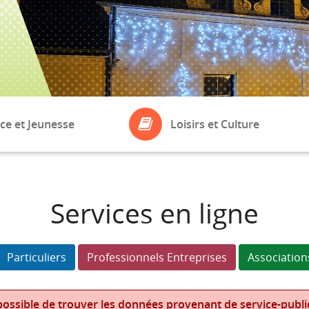
ce et Jeunesse
Loisirs et Culture
ASSOCIATIONS
eil
Bibliothèque
Services en ligne
Boule de Fort
laires
Particuliers
Professionnels Entreprises
Association
ossible de trouver les données provenant de service-public