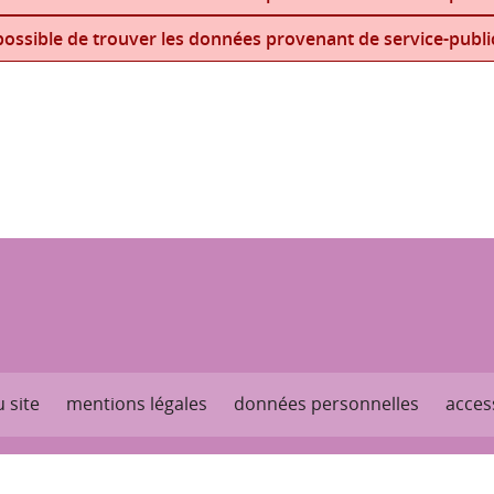
ossible de trouver les données provenant de service-public
 site
mentions légales
données personnelles
access