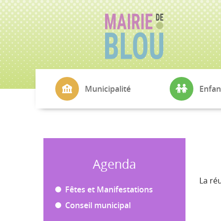
Municipalité
Enfan
La Mairie
CMJ
Conseil Municipal
École Simone V
Commissions
Cantine
Agenda
Echo de Blou
Transports sco
La réu
L'Agence Postale
Petite Enfance
Fêtes et Manifestations
Conseil municipal
Cimetière