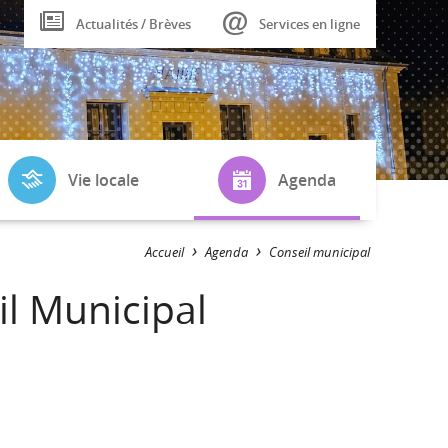
Actualités / Brèves
Services en ligne
Vie locale
Agenda
Plan de la
Fêtes et
Accueil
Agenda
Conseil municipal
Commune
Manifestations
l Municipal
Tourisme
Conseil municipal
Randonnées
LA VIE A BLOU