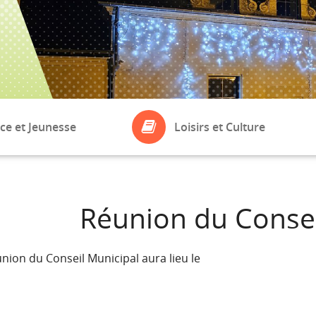
ce et Jeunesse
Loisirs et Culture
ASSOCIATIONS
eil
Bibliothèque
Réunion du Consei
Boule de Fort
laires
nion du Conseil Municipal aura lieu le