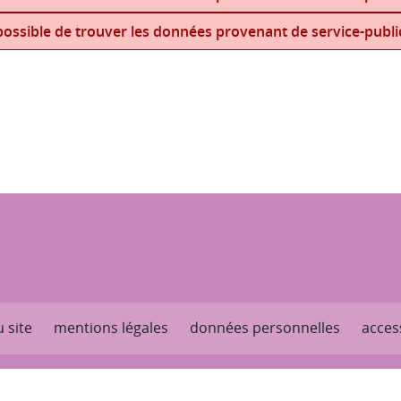
ossible de trouver les données provenant de service-public
 site
mentions légales
données personnelles
access