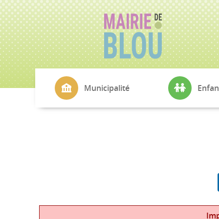
Municipalité
Enfan
La Mairie
CMJ
Conseil Municipal
École Simone V
Commissions
Cantine
Echo de Blou
Transports sco
L'Agence Postale
Petite Enfance
Cimetière
Imp