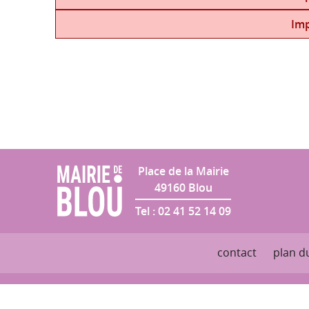
Salle des Fêtes
Imp
Place de la Mairie
49160
Blou
Tel :
02 41 52 14 09
contact
plan du