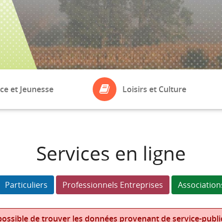
ce et Jeunesse
Loisirs et Culture
ASSOCIATIONS
eil
Bibliothèque
Services en ligne
Boule de Fort
laires
Particuliers
Professionnels Entreprises
Association
ossible de trouver les données provenant de service-public