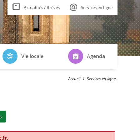
Actualités / Brèves
Services en ligne
Vie locale
Agenda
Plan de la
Fêtes et
Accueil
Services en ligne
Commune
Manifestations
Tourisme
Conseil municipal
Randonnées
LA VIE A BLOU
s
.fr.