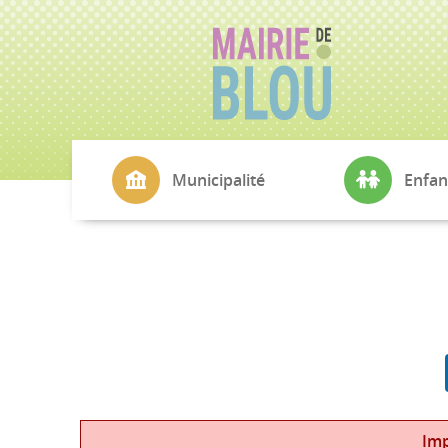
Municipalité
Enfan
La Mairie
CMJ
Conseil Municipal
École Simone V
Commissions
Cantine
Echo de Blou
Transports sco
L'Agence Postale
Petite Enfance
Cimetière
Imp