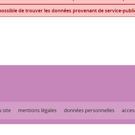
ossible de trouver les données provenant de service-public
 site
mentions légales
données personnelles
access