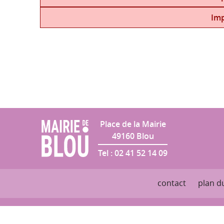
Salle des Fêtes
Imp
Place de la Mairie
49160
Blou
Tel :
02 41 52 14 09
contact
plan du