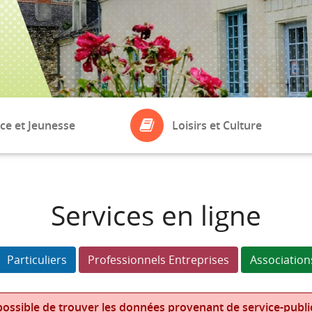
ce et Jeunesse
Loisirs et Culture
ASSOCIATIONS
eil
Bibliothèque
Services en ligne
Boule de Fort
laires
Particuliers
Professionnels Entreprises
Association
ossible de trouver les données provenant de service-public