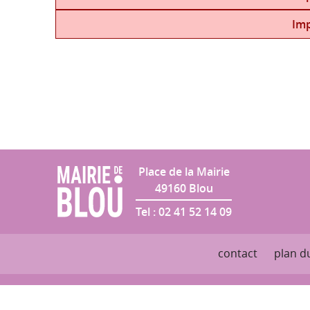
Salle des Fêtes
Imp
Place de la Mairie
49160
Blou
Tel :
02 41 52 14 09
contact
plan du