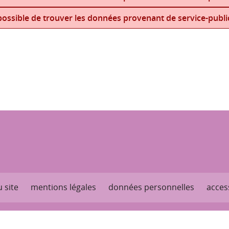
ossible de trouver les données provenant de service-public
 site
mentions légales
données personnelles
access