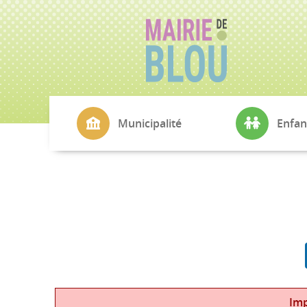
Municipalité
Enfan
La Mairie
CMJ
Conseil Municipal
École Simone V
Commissions
Cantine
Echo de Blou
Transports sco
L'Agence Postale
Petite Enfance
Cimetière
Imp