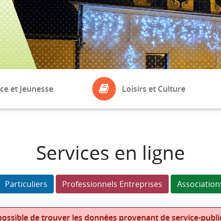
ce et Jeunesse
Loisirs et Culture
ASSOCIATIONS
eil
Bibliothèque
Services en ligne
Boule de Fort
laires
Particuliers
Professionnels Entreprises
Association
ossible de trouver les données provenant de service-public