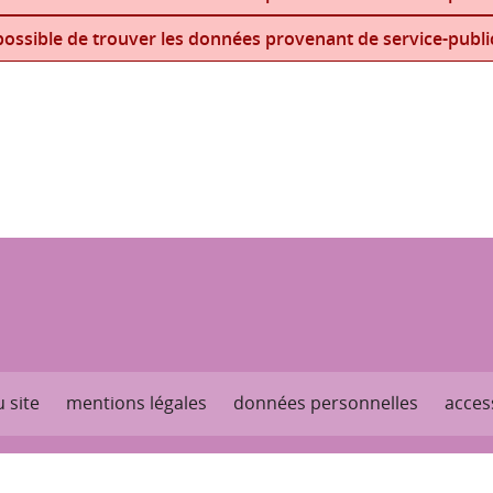
ossible de trouver les données provenant de service-public
 site
mentions légales
données personnelles
access