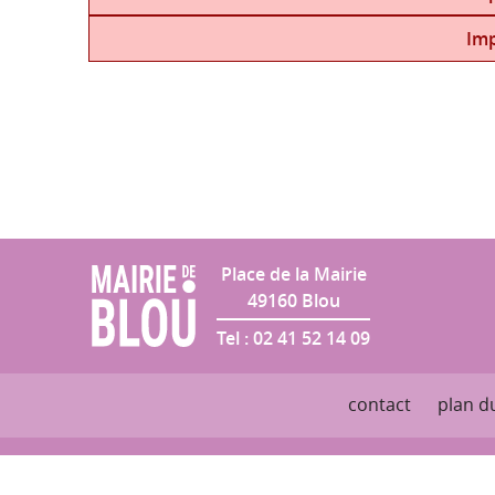
Salle des Fêtes
Imp
Place de la Mairie
49160
Blou
Tel :
02 41 52 14 09
contact
plan du