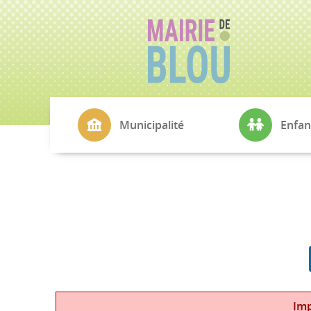
Municipalité
Enfan
La Mairie
CMJ
Conseil Municipal
École Simone V
Commissions
Cantine
Echo de Blou
Transports sco
L'Agence Postale
Petite Enfance
Cimetière
Imp