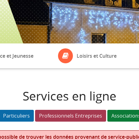
ce et Jeunesse
Loisirs et Culture
ASSOCIATIONS
eil
Bibliothèque
Services en ligne
Boule de Fort
laires
Particuliers
Professionnels Entreprises
Association
ossible de trouver les données provenant de service-public