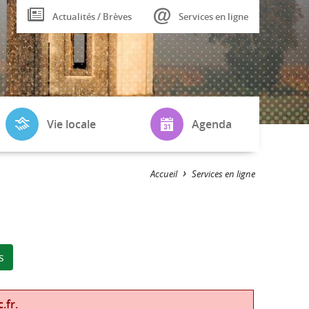
Actualités / Brèves
Services en ligne
Vie locale
Agenda
Plan de la
Fêtes et
Accueil
Services en ligne
Commune
Manifestations
Tourisme
Conseil municipal
Randonnées
LA VIE A BLOU
s
.fr.