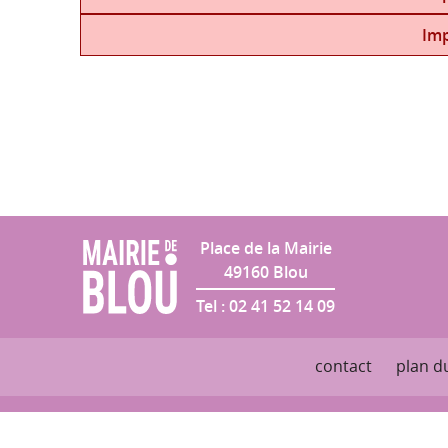
Salle des Fêtes
Imp
Place de la Mairie
49160
Blou
Tel :
02 41 52 14 09
contact
plan du