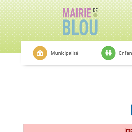
Municipalité
Enfan
La Mairie
CMJ
Conseil Municipal
École Simone V
Commissions
Cantine
Echo de Blou
Transports sco
L'Agence Postale
Petite Enfance
Cimetière
Imp