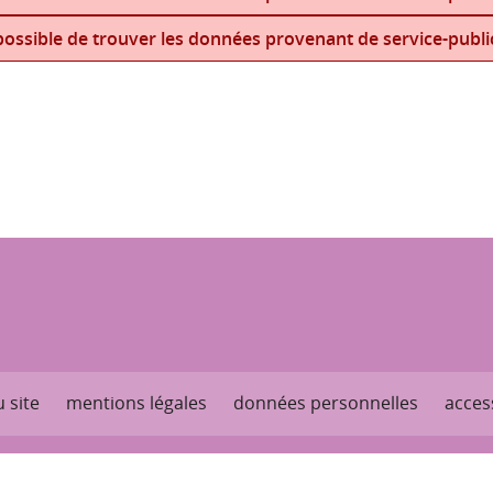
ossible de trouver les données provenant de service-public
 site
mentions légales
données personnelles
access