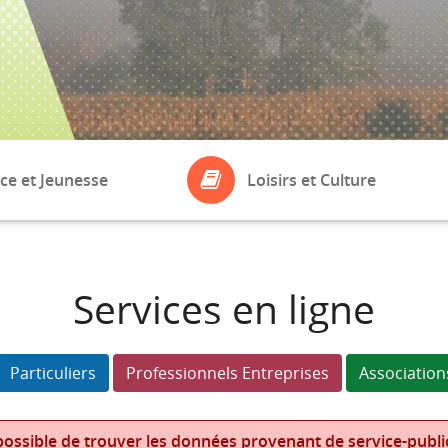
ce et Jeunesse
Loisirs et Culture
ASSOCIATIONS
eil
Bibliothèque
Services en ligne
Boule de Fort
laires
Particuliers
Professionnels Entreprises
Association
ossible de trouver les données provenant de service-public